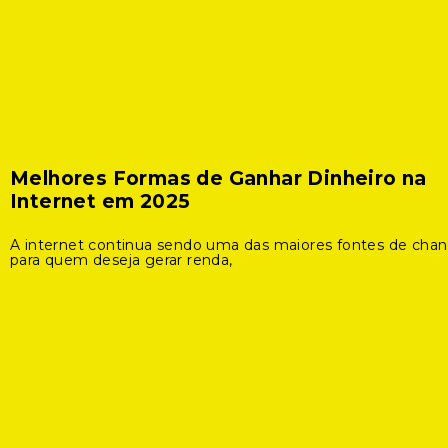
Melhores Formas de Ganhar Dinheiro na
Internet em 2025
A internet continua sendo uma das maiores fontes de cha
para quem deseja gerar renda,