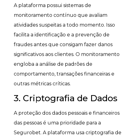
A plataforma possui sistemas de
monitoramento contínuo que avaliam
atividades suspeitas a todo momento. Isso
facilita a identificação e a prevenção de
fraudes antes que consigam fazer danos
significativos aos clientes. O monitoramento
engloba a análise de padrões de
comportamento, transações financeiras e
outras métricas críticas.
3. Criptografia de Dados
A proteção dos dados pessoais e financeiros
das pessoas é uma prioridade para a
Segurobet. A plataforma usa criptografia de