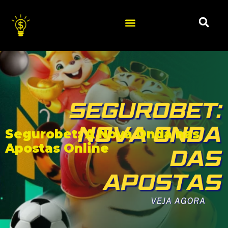
Segurobet: A Nova Onda nas
Apostas Online