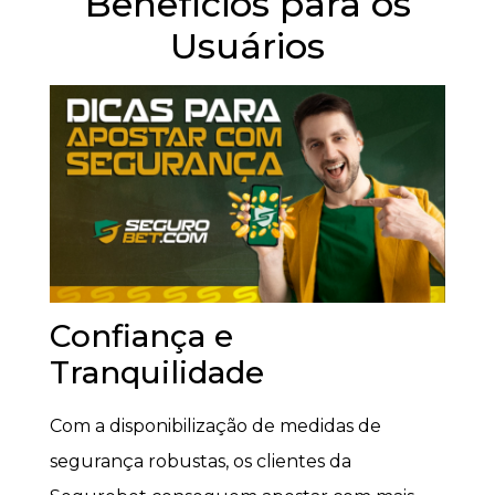
Benefícios para os
Usuários
Confiança e
Tranquilidade
Com a disponibilização de medidas de
segurança robustas, os clientes da