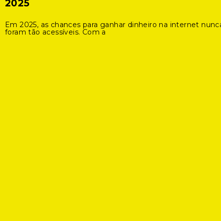
2025
Em 2025, as chances para ganhar dinheiro na internet nunc
foram tão acessíveis. Com a