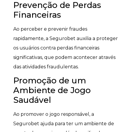
Prevenção de Perdas
Financeiras
Ao perceber e prevenir fraudes
rapidamente, a Segurobet auxilia a proteger
os usuários contra perdas financeiras
significativas, que podem acontecer através
das atividades fraudulentas.
Promoção de um
Ambiente de Jogo
Saudável
Ao promover o jogo responsável, a
Segurobet ajuda para ter um ambiente de