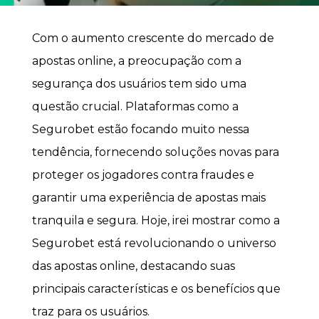
Com o aumento crescente do mercado de
apostas online, a preocupação com a
segurança dos usuários tem sido uma
questão crucial. Plataformas como a
Segurobet estão focando muito nessa
tendência, fornecendo soluções novas para
proteger os jogadores contra fraudes e
garantir uma experiência de apostas mais
tranquila e segura. Hoje, irei mostrar como a
Segurobet está revolucionando o universo
das apostas online, destacando suas
principais características e os benefícios que
traz para os usuários.