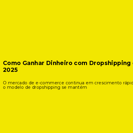
Como Ganhar Dinheiro com Dropshipping
2025
O mercado de e-commerce continua em crescimento rápid
o modelo de dropshipping se mantém