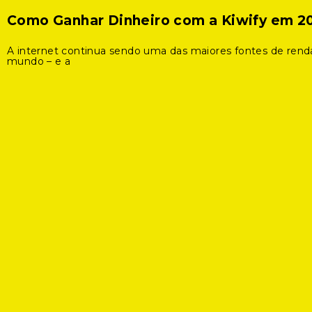
Como Ganhar Dinheiro com a Kiwify em 2
A internet continua sendo uma das maiores fontes de rend
mundo – e a