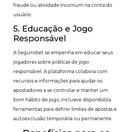
fraude ou atividade incomum na conta do
usuário.
5. Educação e Jogo
Responsável
A Segurobet se empenha em educar seus
jogadores sobre práticas de jogo
responsável. A plataforma colabora com
recursos e informações para ajudar os
apostadores a se controlar e manter um
bom hábito de jogo, inclusive disponibiliza
ferramentas para definir limites de apostas e
autoexclusão temporária ou permanente.