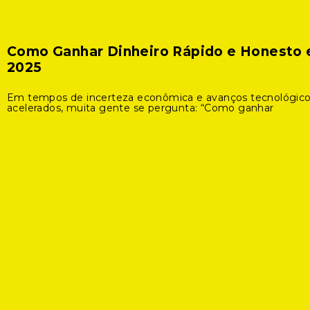
Como Ganhar Dinheiro Rápido e Honesto
2025
Em tempos de incerteza econômica e avanços tecnológic
acelerados, muita gente se pergunta: “Como ganhar