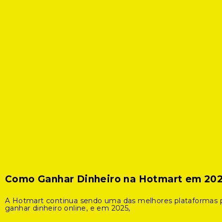
Como Ganhar Dinheiro na Hotmart em 20
A Hotmart continua sendo uma das melhores plataformas 
ganhar dinheiro online, e em 2025,