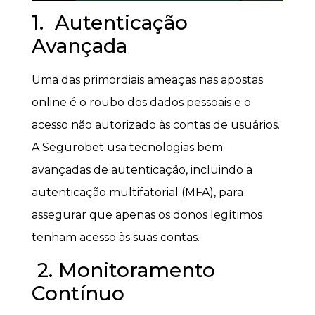
1. Autenticação
Avançada
Uma das primordiais ameaças nas apostas
online é o roubo dos dados pessoais e o
acesso não autorizado às contas de usuários.
A Segurobet usa tecnologias bem
avançadas de autenticação, incluindo a
autenticação multifatorial (MFA), para
assegurar que apenas os donos legítimos
tenham acesso às suas contas.
2. Monitoramento
Contínuo