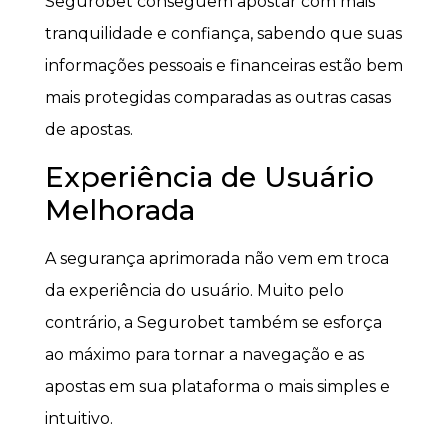
Segurobet conseguem apostar com mais
tranquilidade e confiança, sabendo que suas
informações pessoais e financeiras estão bem
mais protegidas comparadas as outras casas
de apostas.
Experiência de Usuário
Melhorada
A segurança aprimorada não vem em troca
da experiência do usuário. Muito pelo
contrário, a Segurobet também se esforça
ao máximo para tornar a navegação e as
apostas em sua plataforma o mais simples e
intuitivo.