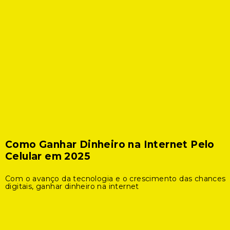
Como Ganhar Dinheiro na Internet Pelo
Celular em 2025
Com o avanço da tecnologia e o crescimento das chances
digitais, ganhar dinheiro na internet