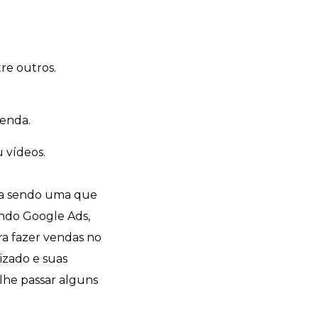
re outros.
venda.
u vídeos.
.
aba sendo uma que
ando Google Ads,
ra fazer vendas no
izado e suas
 lhe passar alguns