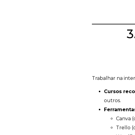
3
Trabalhar na inte
Cursos rec
outros.
Ferramentas
Canva (
Trello 