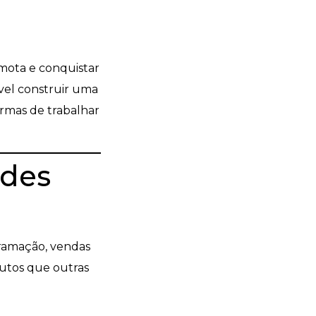
mota e conquistar
ível construir uma
ormas de trabalhar
ades
gramação, vendas
dutos que outras