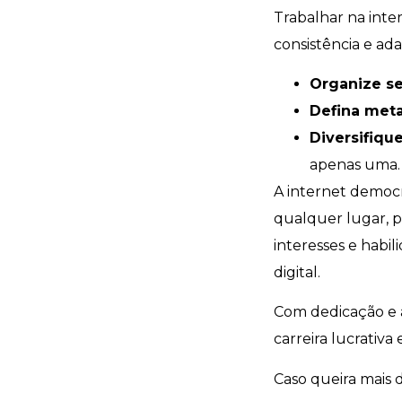
Trabalhar na int
consistência e ad
Organize s
Defina meta
Diversifique
apenas uma.
A internet democr
qualquer lugar, p
interesses e habi
digital.
Com dedicação e a
carreira lucrativa 
Caso queira mais 