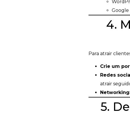
WordPre
Google 
4. 
Para atrair client
Crie um port
Redes socia
atrair seguid
Networking
5. De