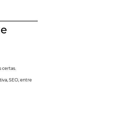
 e
 certas.
ativa, SEO, entre