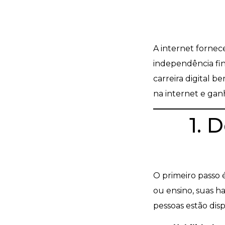
A internet fornec
independência fina
carreira digital 
na internet e gan
1. 
O primeiro passo 
ou ensino, suas h
pessoas estão disp