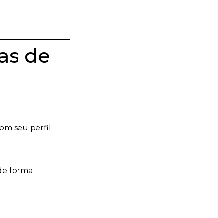
.
eas de
om seu perfil:
 de forma