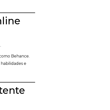
line
.
 como Behance.
 habilidades e
stente