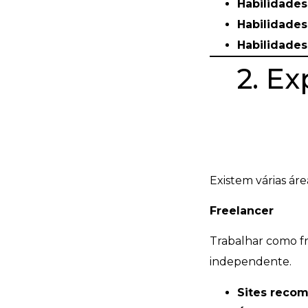
Habilidades
Habilidades 
Habilidades
2. Ex
Existem várias ár
Freelancer
Trabalhar como fre
independente.
Sites reco