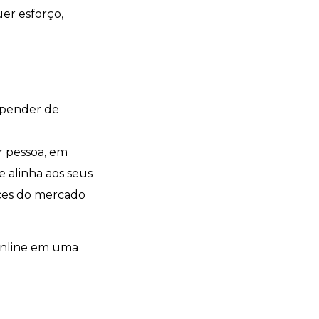
er esforço,
epender de
r pessoa, em
e alinha aos seus
ances do mercado
 online em uma