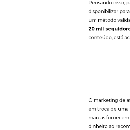
Pensando nisso, p
disponibilizar par
um método valid
20 mil seguidore
conteúdo, está a
O marketing de af
em troca de uma c
marcas fornecem p
dinheiro ao reco