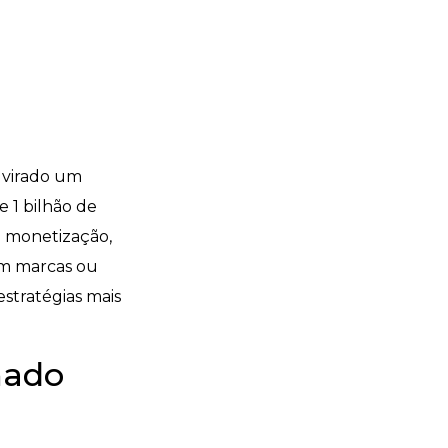
 virado um
 1 bilhão de
a monetização,
com marcas ou
stratégias mais
nado