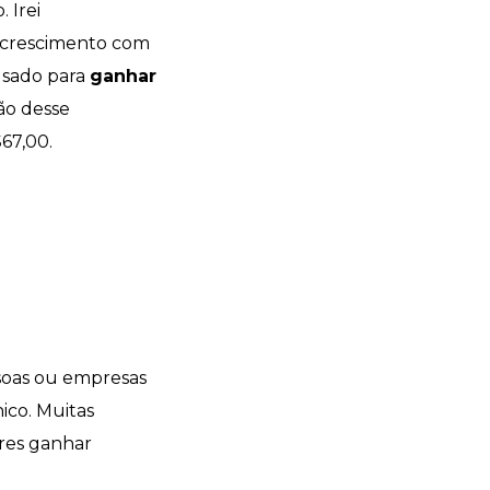
 Irei
eu crescimento com
 usado para
ganhar
ão desse
67,00.
ssoas ou empresas
ico. Muitas
ores ganhar