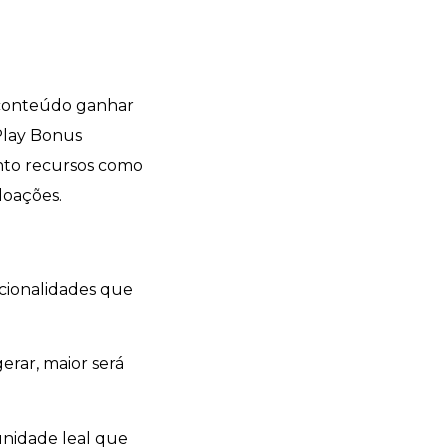
e conteúdo ganhar
Play Bonus
anto recursos como
doações.
cionalidades que
rar, maior será
unidade leal que