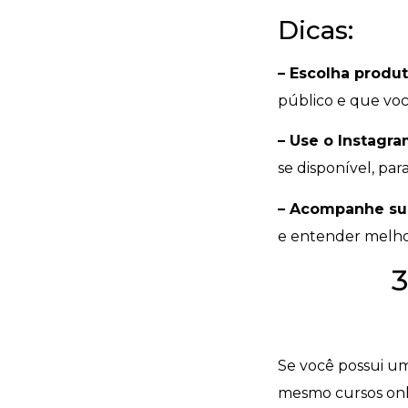
Dicas:
– Escolha produ
público e que voc
– Use o Instagra
se disponível, para
– Acompanhe su
e entender melho
3
Se você possui um
mesmo cursos onl