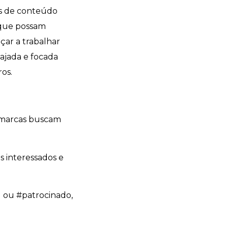
és de conteúdo
 que possam
çar a trabalhar
ajada e focada
ros.
s marcas buscam
s interessados e
 ou #patrocinado,